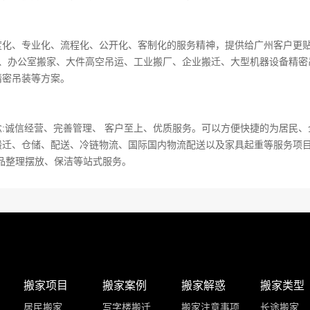
度化、专业化、流程化、公开化、客制化的服务精神，提供给广州客户更
搬家、办公室搬家、大件高空吊运、工业搬厂、企业搬迁、大型机器设备精
精密吊装等方案。
念:诚信经营、完善管理、 客户至上、优质服务。可以方便快捷的为居民
搬迁、仓储、配送、冷链物流、国际国内物流配送以及家具起重等服务项目
物品整理摆放、保洁等站式服务。
搬家项目
搬家案例
搬家解惑
搬家类型
居民搬家
写字楼搬迁
搬家注意事项
长途搬家