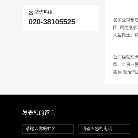
咨询热线：
020-38105525
搬家公司制
围: 居民
大型搬迁、
公司经营理
家、企事业
搬运-新居
发表您的留言