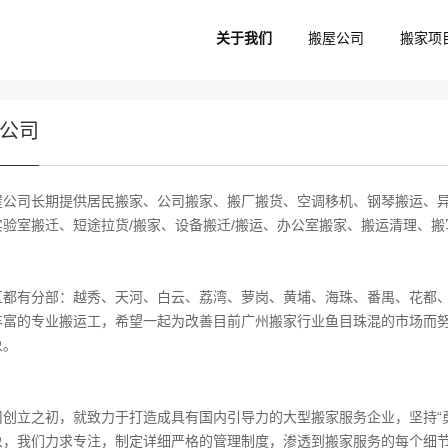
关于我们
搬屋公司
搬家项
公司
屋公司长期提供居民搬家、公司搬家、搬厂搬货、空调移机、钢琴搬运、
实验室搬迁、短途拉货/搬家、设备搬迁/搬运、办公室搬家、搬运清理、
区都有分部：越秀、天河、白云、荔湾、萝岗、黄埔、海珠、番禺、花都
丰富的专业搬运工，希望一起为改善目前广州搬家行业鱼目珠混的市场而
象。
司创立之初，就致力于打造成具有国内引导力的大型搬家服务企业，坚持“
象，我们力求专注，制定详细严格的管理制度，渗透到搬家服务的每个细