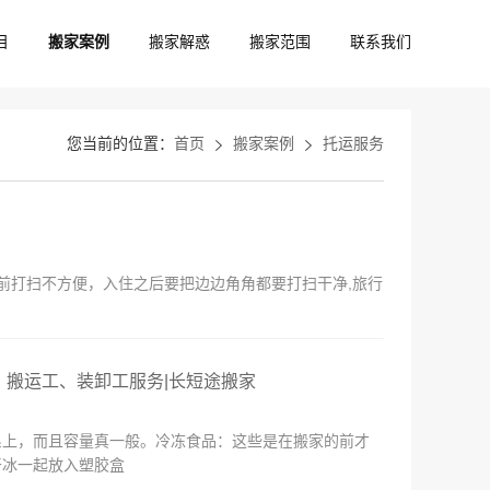
目
搬家案例
搬家解惑
搬家范围
联系我们
您当前的位置：
首页
搬家案例
托运服务
前打扫不方便，入住之后要把边边角角都要打扫干净,旅行
、搬运工、装卸工服务|长短途搬家
系上，而且容量真一般。冷冻食品：这些是在搬家的前才
干冰一起放入塑胶盒