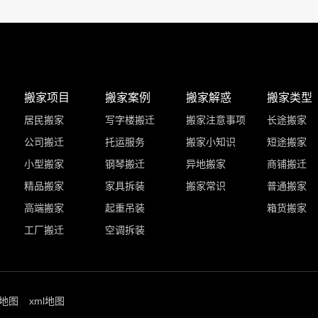
搬家项目
搬家案例
搬家解惑
搬家类型
居民搬家
写字楼搬迁
搬家注意事项
长途搬家
公司搬迁
托运服务
搬家小知识
短途搬家
小型搬家
钢琴搬迁
异地搬家
商铺搬迁
精品搬家
家具拆装
搬家常识
普通搬家
高端搬家
起重吊装
箱货搬家
工厂搬迁
空调拆装
地图
xml地图