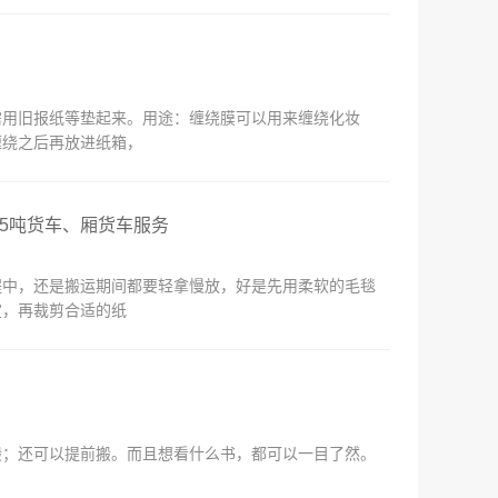
需用旧报纸等垫起来。用途：缠绕膜可以用来缠绕化妆
缠绕之后再放进纸箱，
.5吨货车、厢货车服务
程中，还是搬运期间都要轻拿慢放，好是先用柔软的毛毯
定，再裁剪合适的纸
搬；还可以提前搬。而且想看什么书，都可以一目了然。
。