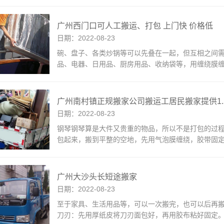
广州西门口可人工搬运、打包 上门快 价格低
日期：2022-08-23
碗、盘子、各类炒锅等可以先叠在一起，但互相之间
品、电器、日用品、厨房用品、收纳袋等，用缠绕膜
广州南村镇正规搬家公司搬运工居民搬家提供1
日期：2022-08-23
钢琴钢琴算是大件又贵重的物品，所以不是打包的过
包起来，搬到平整的空地，先用气泡膜缠绕，胶带固
广州大沙头长短途搬家
日期：2022-08-23
至于家具、生活用品等，可以一次搬完，也可以后再
刀刃：先用厚纸皮将刀刃面包好，再用胶布粘好固定