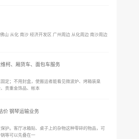
山 从化 南沙 经济开发区 广州周边 从化周边 南沙周边
依维柯、厢货车、面包车服务
其固定；不用封盒，使搬运者能看见微波炉、烤箱装臬
金、贵重金饰品、帐本
估价 钢琴运输业务
皮保护。客厅冰箱贴、桌子上的杂物这种零碎的物品，可
炒锅等可以先叠在一