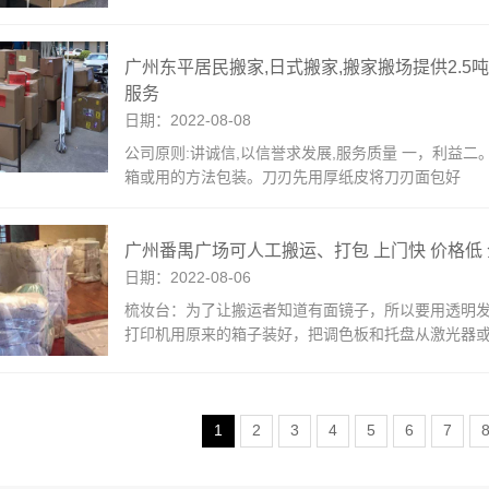
广州东平居民搬家,日式搬家,搬家搬场提供2.5吨
服务
日期：2022-08-08
公司原则:讲诚信,以信誉求发展,服务质量 一，利益
箱或用的方法包装。刀刃先用厚纸皮将刀刃面包好
广州番禺广场可人工搬运、打包 上门快 价格低
日期：2022-08-06
梳妆台：为了让搬运者知道有面镜子，所以要用透明
打印机用原来的箱子装好，把调色板和托盘从激光器
1
2
3
4
5
6
7