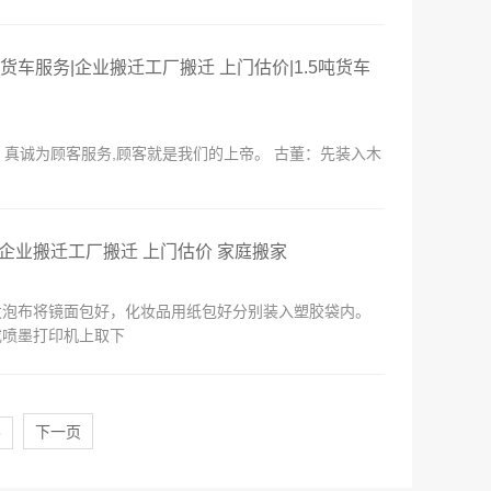
货车服务|企业搬迁工厂搬迁 上门估价|1.5吨货车
二。真诚为顾客服务,顾客就是我们的上帝。 古董：先装入木
 企业搬迁工厂搬迁 上门估价 家庭搬家
发泡布将镜面包好，化妆品用纸包好分别装入塑胶袋内。
或喷墨打印机上取下
8
下一页