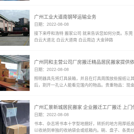
广州工业大道南钢琴运输业务
日期：2022-08-08
接下来呼和浩特 搬家公司 就来告诉您如何分类。东莞 佛
白云大道北 白云大道南 白云周边 大金钟路
广州同和主营公司厂房搬迁精品居民搬家提供
日期：2022-08-08
照明器具先将灯具装箱，并且在灯具周围放些报纸让
后，割开一孔让人能看见馐内的物品。贵重物品：现
广州汇景新城居民搬家 企业搬迁工厂搬迁 上门
日期：2022-08-08
书本、杂志将书本十字型地捆好，转折的地方用厚纸
以收纳到单独的收纳袋会或纸箱内。碗、盘子、各类