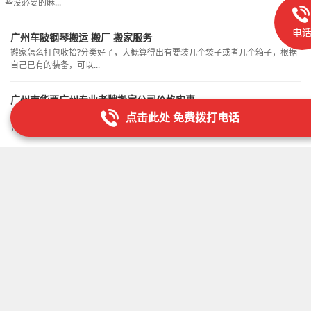
些没必要的麻...
电
广州车陂钢琴搬运 搬厂 搬家服务
搬家怎么打包收拾?分类好了，大概算得出有要装几个袋子或者几个箱子，根据
自己已有的装备，可以...
广州南华西广州专业老牌搬家公司价格实惠
率打包指南感觉自己的东西没有多少，结果越收拾越多，越收拾越乱。集 搬厂
点击此处 免费拨打电话
，空调移机，起...
广州九佛1.5吨货车
餐具类餐具先用纸重叠包好，餐盘等水平的放在纸箱内，叉子汤匙-只绑在一起
收好。南湖、庆丰、人...
港公司搬家|1.5吨货车|正规公司提供发票公司搬家提供1.5吨货车、厢
面等物品务必做好密封工作，防止搬运途中洒落，装入纸箱里搬运即可。只要把你分
广州工业大道中服务优公司搬家提供2吨货车
各类小东西：饰品等零零散散的小东西可以利用月饼盒，只要用胶带粘封就可