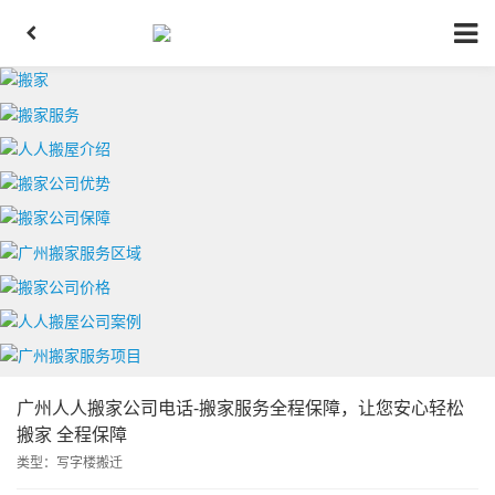
广州人人搬家公司电话-搬家服务全程保障，让您安心轻松
搬家 全程保障
类型：
写字楼搬迁