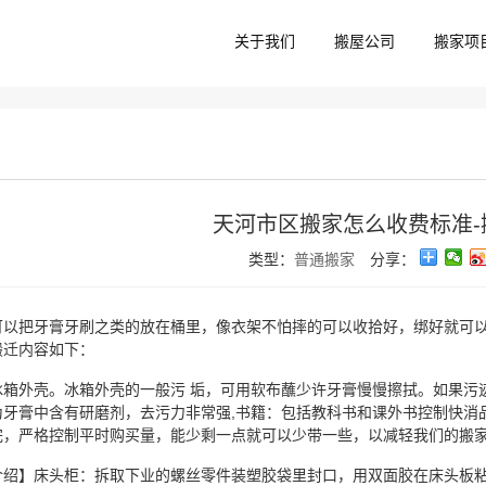
关于我们
搬屋公司
搬家项
天河市区搬家怎么收费标准-
类型：
普通搬家
分享：
可以把牙膏牙刷之类的放在桶里，像衣架不怕摔的可以收拾好，绑好就可以
搬迁内容如下：
冰箱外壳。冰箱外壳的一般污 垢，可用软布蘸少许牙膏慢慢擦拭。如果污
为牙膏中含有研磨剂，去污力非常强,书籍：包括教科书和课外书控制快消
完，严格控制平时购买量，能少剩一点就可以少带一些，以减轻我们的搬
介绍】床头柜：拆取下业的螺丝零件装塑胶袋里封口，用双面胶在床头板