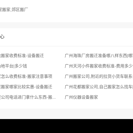
室搬家,郊区搬厂
心
搬家收费标准-设备搬迁
广州海珠厂房搬迁准备哪八样东西|哪
地平台|多少钱
广州天河小件搬家收费标准-费用多少
家怎么收费标准-搬家注意事项
货搬家哪家比较实惠-设备搬迁
广州花都搬家公司,自己搬家怎么找车
广州增城搬屋公司电话进门拿什么东西-搬办公桌
广州仪器设备搬家