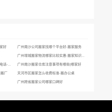
家好
广州南沙公司搬家找哪个平台好-搬家服务
广州增城搬家物流哪家比较实惠-搬家知识分享
广州搬家公司,附近的拉货小货车联系电话-长短途搬家公司电话
广州南沙搬家仓库注意事项有哪些|哪家好
|搬厂
天河市区搬家怎么收费标准-搬办公桌
广州跨省搬家公司哪家口碑好