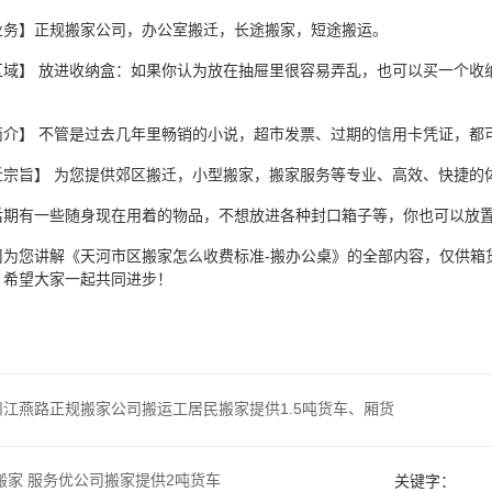
业务】正规搬家公司，办公室搬迁，长途搬家，短途搬运。
区域】 放进收纳盒：如果你认为放在抽屉里很容易弄乱，也可以买一个收
简介】 不管是过去几年里畅销的小说，超市发票、过期的信用卡凭证，都
迁宗旨】 为您提供郊区搬迁，小型搬家，搬家服务等专业、高效、快捷的
后期有一些随身现在用着的物品，不想放进各种封口箱子等，你也可以放置在
司为您讲解《天河市区搬家怎么收费标准-搬办公桌》的全部内容，仅供箱
，希望大家一起共同进步！
州江燕路正规搬家公司搬运工居民搬家提供1.5吨货车、厢货
搬家 服务优公司搬家提供2吨货车
关键字：