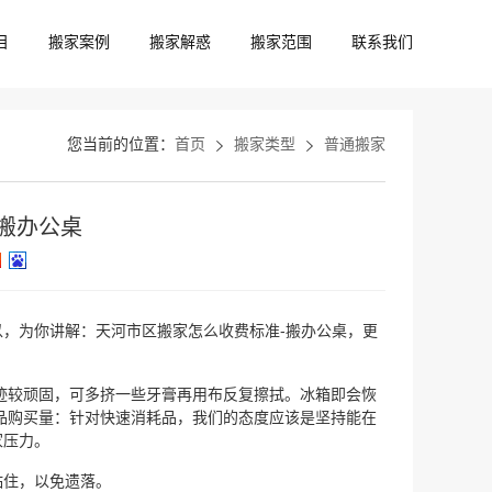
目
搬家案例
搬家解惑
搬家范围
联系我们
您当前的位置：
首页
搬家类型
普通搬家
搬办公桌
，为你讲解：天河市区搬家怎么收费标准-搬办公桌，更
迹较顽固，可多挤一些牙膏再用布反复擦拭。冰箱即会恢
品购买量：针对快速消耗品，我们的态度应该是坚持能在
家压力。
粘住，以免遗落。