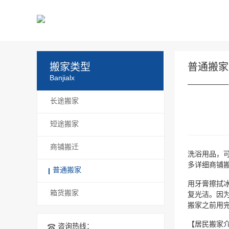
搬家类型
普通搬家
Banjialx
长途搬家
短途搬家
商铺搬迁
洗浴用品，
多详细商铺
普通搬家
用牙膏擦拭
箱货搬家
复光洁。因
搬家之前用
【居民搬家
咨询热线：