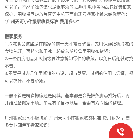
可以了，不然单独包装也是很麻烦的,音响用毛巾等物品包好装箱来
保护，用胶带固定放片匣等主机下面由迁喜搬家小编来给你解答：
“广州天河小件搬家收费标准-费用多少”
搬家服务
1.冷冻食品这些是在搬家的前一天才需要整理，先用保鲜纸将冷冻的
食物包好，再将它和干冰一起放入塑胶盒里用胶布封紧；
2.一些厨房用品如火锅等要注意拆卸零件的收藏，以免日后组装时找
不着；
3.不管是过去几年里畅销的小说，超市发票、过期的信用卡凭证，都
可以扔掉，不要心疼。
一般不管是跨省搬家还是同城，基本都是会先把落脚点找好后，再
开始准备搬家事项。毕竟有了目标以后，会更有方向性的整理。
广州搬家公司小编讲解“广州天河小件搬家收费标准-费用多少”，更
多专业
面包车搬家
知识！