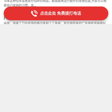
书本这种怕水或者部分怕碎的物品，都需要再进行额外的单独包装,大家可以根
据自己收纳的习惯，本...
点击此处 免费拨打电话
广州经济开发区搬房准备哪八样东西-费用多少
画类：用美工刀在纸袋的两边各割上三条痕，就可将所有的广告用纸或画卷好
置于纸袋的两侧 搬运,...
广州白云区搬家公司盗窃案
如何才能找到一家靠谱的搬家公司416如何才能找到一家靠谱的搬家公司25逛
完街后，我们基本上...
广州番禺搬屋搬场公司费用
1，长途搬家意味着我们需要花更多的时间在路上，这将导致更多无法控制的事
情发生，如果大家长途...
广州烟台搬家拉货收费标准
搬家公司搬家后、搬家后的整理将地面、桌子、椅子、柜子等擦干净把一些日
常的物品整理归位，保证...
广州搬家公司搬家