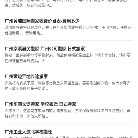
来，然后统一放到包装袋中...
广州黄埔国际搬家收费价目表-费用多少
照明器具先将灯具装箱，并且在灯具周围放些报纸让其固定;不用封盒，使搬运
者能看见5、音响用毛...
广州京溪居民搬家 广州公司搬家 日式搬家
棉被：由轻到重地慢重叠起来，然后再用棉被袋由上往下地牢牢套好，请不要
在棉被里放易碎物品。大...
广州黄边异地长途搬家
衣类将内衣放下层，洋装等对折放入箱里重叠，容易潮湿的衣物、皮大衣等衣
物可放于茶叶的箱子防潮...
广州东圃长途搬家 学校搬迁 日式搬家
冷冻食品：这些是在搬家的前才需要整理，先用保鲜纸将冷冻的食物包好，再
将它和干冰一起放入塑胶...
广州工业大道北学校搬迁