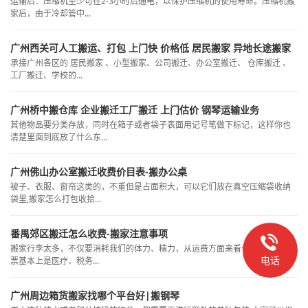
运输后：压缩机至少可在2-3小时后通电，以保护压缩机的使用寿命。压缩机搬
家后，由于冷却管中...
广州西关可人工搬运、打包 上门快 价格低 居民搬家 异地长途搬家
承接广州各区的 居民搬家 、小型搬家、公司搬迁、办公室搬迁、 仓库搬迁 、
工厂搬迁、学校的...
广州桥中搬仓库 企业搬迁工厂搬迁 上门估价 钢琴运输业务
其他物品要分类存放，同时在箱子或者袋子表面用记号笔做下标记，这样你也
清楚里面到底放了什么东...
广州佛山办公室搬迁收费价目表-搬办公桌
被子、衣服、窗帘这类的，不重但是占面积大，可以它们放在真空压缩袋收纳
袋里,搬家怎么打包收拾...
番禺郊区搬迁怎么收费-搬家注意事项
搬家行李太多，不仅要消耗我们的体力、精力，从运费方面来看也不容小觑,发
电话
票基本上是医疗、税务...
广州周边箱货搬家找哪个平台好|搬钢琴