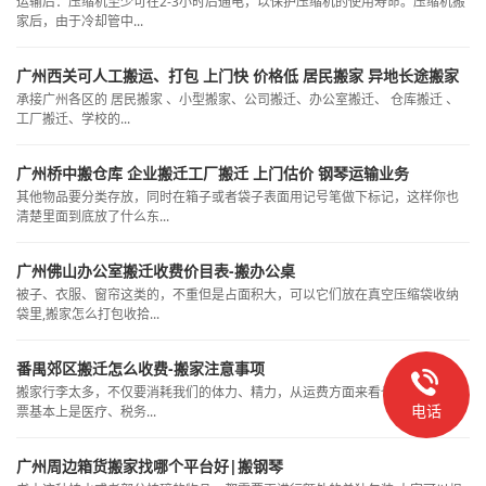
运输后：压缩机至少可在2-3小时后通电，以保护压缩机的使用寿命。压缩机搬
家后，由于冷却管中...
广州西关可人工搬运、打包 上门快 价格低 居民搬家 异地长途搬家
承接广州各区的 居民搬家 、小型搬家、公司搬迁、办公室搬迁、 仓库搬迁 、
工厂搬迁、学校的...
广州桥中搬仓库 企业搬迁工厂搬迁 上门估价 钢琴运输业务
其他物品要分类存放，同时在箱子或者袋子表面用记号笔做下标记，这样你也
清楚里面到底放了什么东...
广州佛山办公室搬迁收费价目表-搬办公桌
被子、衣服、窗帘这类的，不重但是占面积大，可以它们放在真空压缩袋收纳
袋里,搬家怎么打包收拾...
番禺郊区搬迁怎么收费-搬家注意事项
搬家行李太多，不仅要消耗我们的体力、精力，从运费方面来看也不容小觑,发
电话
票基本上是医疗、税务...
广州周边箱货搬家找哪个平台好|搬钢琴