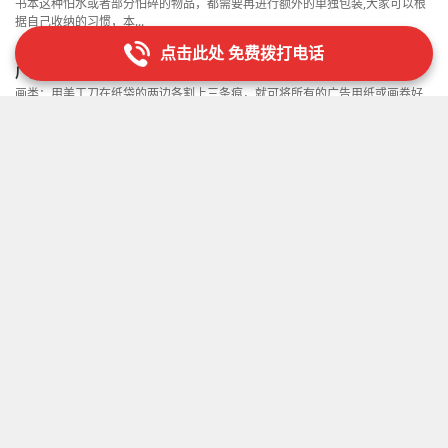
书本这种怕水或者部分怕碎的物品，都需要再进行额外的单独包装,大家可以根
据自己收纳的习惯，本...
点击此处 免费拨打电话
广州经济开发区搬房准备哪八样东西-费用多少
画类：用美工刀在纸袋的两边各割上三条痕，就可将所有的广告用纸或画卷好
置于纸袋的两侧 搬运,...
广州白云区搬家公司盗窃案
如何才能找到一家靠谱的搬家公司416如何才能找到一家靠谱的搬家公司25逛
完街后，我们基本上...
广州番禺搬屋搬场公司费用
1，长途搬家意味着我们需要花更多的时间在路上，这将导致更多无法控制的事
情发生，如果大家长途...
广州烟台搬家拉货收费标准
搬家公司搬家后、搬家后的整理将地面、桌子、椅子、柜子等擦干净把一些日
常的物品整理归位，保证...
广州搬家公司搬家