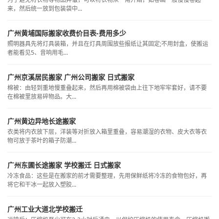
来，然后统一放到包装袋中...
广州黄埔国际搬家收费价目表-费用多少
照明器具先将灯具装箱，并且在灯具周围放些报纸让其固定;不用封盒，使搬运
者能看见5、音响用毛...
广州京溪居民搬家 广州公司搬家 日式搬家
棉被：由轻到重地慢重叠起来，然后再用棉被袋由上往下地牢牢套好，请不要
在棉被里放易碎物品。大...
广州黄边异地长途搬家
衣类将内衣放下层，洋装等对折放入箱里重叠，容易潮湿的衣物、皮大衣等衣
物可放于茶叶的箱子防潮...
广州东圃长途搬家 学校搬迁 日式搬家
冷冻食品：这些是在搬家的前才需要整理，先用保鲜纸将冷冻的食物包好，再
将它和干冰一起放入塑胶...
广州工业大道北学校搬迁