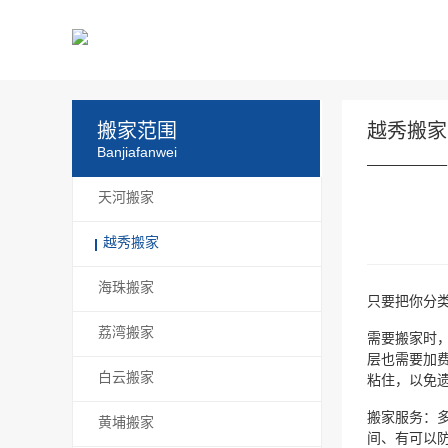
搬家范围
越秀搬家
Banjiafanwei
天河搬家
越秀搬家
海珠搬家
只要把你分
荔湾搬家
需要搬家时
层也需要加
白云搬家
粘住，以免
搬家服务：
黄埔搬家
间、有可以