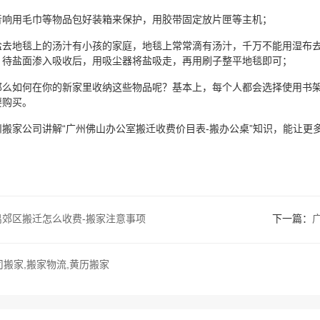
音响用毛巾等物品包好装箱来保护，用胶带固定放片匣等主机；
盐去地毯上的汤汁有小孩的家庭，地毯上常常滴有汤汁，千万不能用湿布
，待盐面渗入吸收后，用吸尘器将盐吸走，再用刷子整平地毯即可；
那么如何在你的新家里收纳这些物品呢？基本上，每个人都会选择使用书
要购买。
搬家公司讲解“广州佛山办公室搬迁收费价目表-搬办公桌”知识，能让更
禺郊区搬迁怎么收费-搬家注意事项
下一篇：
司搬家,搬家物流,黄历搬家