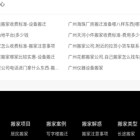
心
搬家收费标准-设备搬迁
广州海珠厂房搬迁准备哪八样东西|哪
地平台|多少钱
广州天河小件搬家收费标准-费用多少
家怎么收费标准-搬家注意事项
货搬家哪家比较实惠-设备搬迁
广州花都搬家公司,自己搬家怎么找车
广州增城搬屋公司电话进门拿什么东西-搬办公桌
广州仪器设备搬家
搬家项目
搬家案例
搬家解惑
搬家类型
居民搬家
写字楼搬迁
搬家注意事项
长途搬家