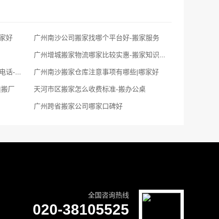
家好
广州南沙公司搬家找哪个平台好-搬家服务
广州增城搬家物流哪家比较实惠-搬家知识分享
广州搬家公司,附近的拉货小货车联系电话-长短途搬家公司电话
广州南沙搬家仓库注意事项有哪些|哪家好
|搬厂
天河市区搬家怎么收费标准-搬办公桌
广州跨省搬家公司哪家口碑好
全国咨询热线
020-38105525