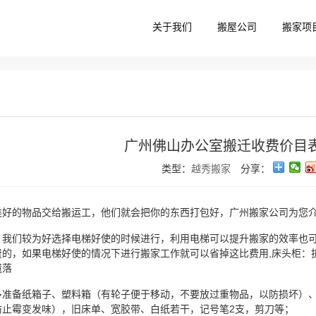
关于我们
搬屋公司
搬家项
广州佛山办公室搬迁收费价目表
类型：
越秀搬家
分享：
类好的物品交给搬运工，他们就会把你的东西打包好，广州搬家公司为您介
，我们较为好选择电梯好使的时候进行，利用电梯可以提升搬家的效率也
费的，如果电梯好使的情况下进行搬家工作就可以省掉这比费用,床头柜：
遗落
多准备纸箱子、塑料箱（有轮子便于移动，不要放过重物品，以防损坏）
防止霉变发味），旧床单、宽胶带、白纸若干，记号笔2支，剪刀等；