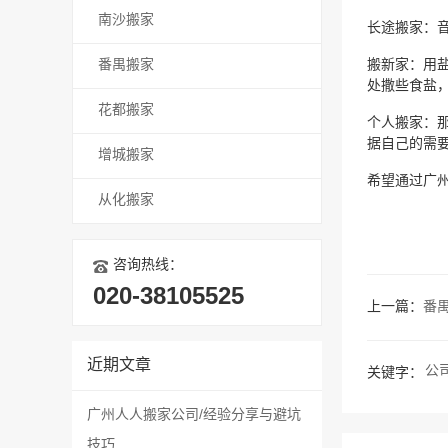
南沙搬家
长途搬家：
番禺搬家
搬新家：用
处撒些食盐
花都搬家
个人搬家：
据自己的需
增城搬家
希望通过广州
从化搬家
咨询热线：
020-38105525
上一篇：
番
近期文章
公
关键字：
广州人人搬家公司/经验分享与避坑
技巧