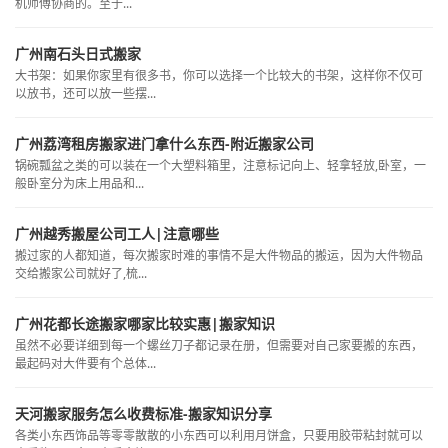
机师傅协商的。至于...
广州南石头日式搬家
大书架：如果你家里有很多书，你可以选择一个比较大的书架，这样你不仅可
以放书，还可以放一些摆...
广州荔湾租房搬家进门拿什么东西-附近搬家公司
锅碗瓢盆之类的可以装在一个大塑料箱里，注意标记向上、轻拿轻放,卧室，一
般卧室分为床上用品和...
广州越秀搬屋公司工人|注意哪些
搬过家的人都知道，每次搬家时难的事情不是大件物品的搬运，因为大件物品
交给搬家公司就好了,梳...
广州花都长途搬家哪家比较实惠|搬家知识
虽然不必要详细到每一个螺丝刀子都记录在册，但需要对自己家要搬的东西，
最起码对大件要有个总体...
天河搬家服务怎么收费标准-搬家知识分享
各类小东西饰品等零零散散的小东西可以利用月饼盒，只要用胶带粘封就可以