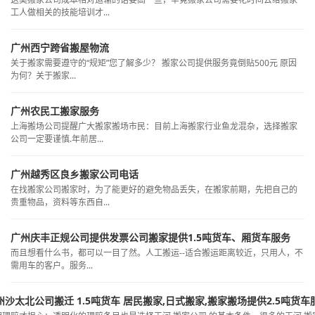
工人做相关的技能培训才...
广州西宁跨省搬屋物流
关于搬家需要遵守的“规矩”您了解多少？ 搬家公司提供服务竟倒贴500元 原因
为何？关于搬家...
广州农民工搬家服务
上海搬场公司提醒广大搬家搬场市民：目前上海搬家行业鱼龙混杂，选择搬家
公司一定要谨慎.年前居...
广州越秀区良乡搬家公司电话
在找搬家公司搬家时，为了能更好的避免物品丢失，在搬家前期，先把自己的
贵重物品，资料等东西自...
广州庆丰正规公司提供发票公司搬家提供1.5吨货车、厢货车服务
而且想看什么书，都可以一目了然。人工搬运--适合搬运距离较近，只用人，不
需用车的客户。服务...
州沙太北公司搬迁 1.5吨货车 居民搬家,日式搬家,搬家搬场提供2.5吨货车