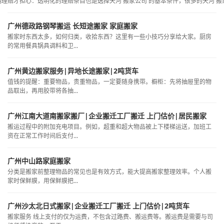
明理赔才担心：透明化的理赔条目也是选择天河 搬家公司 的基本条件，很多的天河 搬家.
广州德政路钢琴搬运 长短途搬家 家庭搬家
搬家时东西太多，如何归类，收拾东西？这里有一些小技巧分享给大家。厨房
的常用餐具锅具调料和卫...
广州黄边搬家服务|异地长途搬家|2吨货车
值钱的提醒：重要物品，贵重物品，一定要随身携带。橱柜：先将抽屉里的物
品取出，再用胶带将各抽...
广州江南大道南搬家搬厂|企业搬迁工厂搬迁 上门估价|居民搬家
搬运过程中的附加充电项目。例如，超重和超大物品被上下楼梯运送，加班工
资在正常工作时间后支付...
广州中山路家庭搬家
分类是搬家前整理物品的常见也是有效方式，能大提高搬家整理效率。个人搬
家时保鲜膜，用保鲜膜把...
广州沙太北日式搬家|企业搬迁工厂搬迁 上门估价|2吨货车
搬家服务 线上支付的仅为运费，不包含过路费、搬运费等。搬运费是需要与司