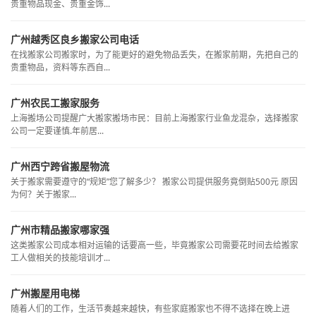
贵重物品现金、贵重金饰...
广州越秀区良乡搬家公司电话
在找搬家公司搬家时，为了能更好的避免物品丢失，在搬家前期，先把自己的
贵重物品，资料等东西自...
广州农民工搬家服务
上海搬场公司提醒广大搬家搬场市民：目前上海搬家行业鱼龙混杂，选择搬家
公司一定要谨慎.年前居...
广州西宁跨省搬屋物流
关于搬家需要遵守的“规矩”您了解多少？ 搬家公司提供服务竟倒贴500元 原因
为何？关于搬家...
广州市精品搬家哪家强
这类搬家公司成本相对运输的话要高一些，毕竟搬家公司需要花时间去给搬家
工人做相关的技能培训才...
广州搬屋用电梯
随着人们的工作，生活节奏越来越快，有些家庭搬家也不得不选择在晚上进