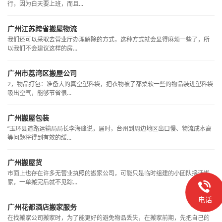
行，因为白天要上班，而且...
广州江苏跨省搬屋物流
我们还可以采取去营业厅办理解除的方式，这种方式就会显得麻烦一些了，所
以我们不会建议这样的房...
广州市荔湾区搬屋公司
2，物品打包：准备大的真空塑料袋，把衣物被子都柔软一些的物品装进塑料袋
吸出空气，能够节省很...
广州搬屋包装
”玉环县道路运输局局长李海峰说，届时，台州到周边地区出口慢、物流成本高
等问题将得到有效的缓...
广州搬屋货
市面上也存在许多无营业执照的搬家公司，可能只是临时组建的小团队接活搬
家，一单搬完后就不见踪...
电话
广州花都酒店搬家服务
在找搬家公司搬家时，为了能更好的避免物品丢失，在搬家前期，先把自己的