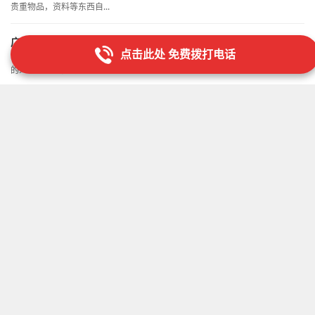
贵重物品，资料等东西自...
广州市搬屋公司排名
点击此处 免费拨打电话
首先，搬家之前要留意有关媒体播报的天气预报，并和公司广州搬家公司费用
的人约好时间，尽量避免...
广州正规搬家一般多少钱
不过一些收费特别便宜的搬家公司就需要留意，可能会以低价引诱客户中途加
价，因为这类搬家公司可...
广州搬屋风俗
不要在电话里边将什么都定制好，到搬家的时分假如一车装不了，或是其他的
变故搬不成家，那么后是...
广州江油搬屋公司
虽然做法有些，但会给我们一种全新的感受，真正感觉自己搬了家换了环境，
也可以按照自己的想法重...
广州行李搬家
(1)激发老年人的思想，会有很多的老人是不愿意搬家的，多年常住在家乡不愿