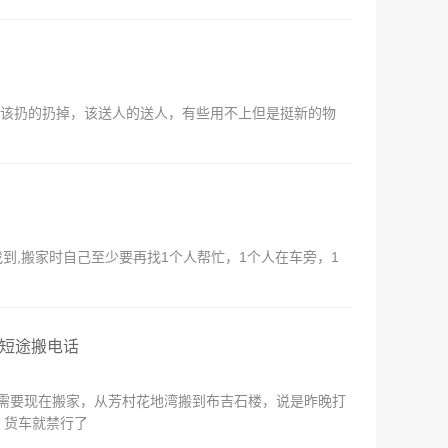
,该扔的扔掉，该送人的送人，有些用不上但是挺新的物
,搬家时自己至少要再找1个人帮忙，1个人在车旁，1
长短途搬电话
需要现在搬家，从芳村花地湾搬到布吉石楼，说是昨晚打
，货车就禁行了