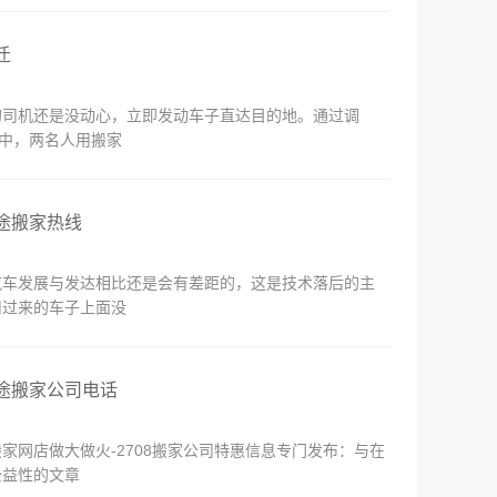
迁
的司机还是没动心，立即发动车子直达目的地。通过调
件中，两名人用搬家
途搬家热线
汽车发展与发达相比还是会有差距的，这是技术落后的主
司过来的车子上面没
途搬家公司电话
网店做大做火-2708搬家公司特惠信息专门发布：与在
公益性的文章