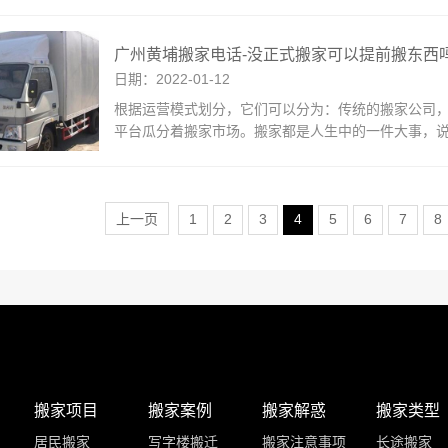
广州黄埔搬家电话-没正式搬家可以提前搬东西
日期：2022-01-12
根据运营模式划分，它们可以分为：传统的搬家公司
平台瓜分着搬家市场。搬家都是人生中的一件大事，
上一页
1
2
3
4
5
6
7
8
搬家项目
搬家案例
搬家解惑
搬家类型
居民搬家
写字楼搬迁
搬家注意事项
长途搬家