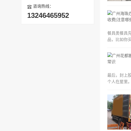
咨询热线：
13246465952
餐具类餐具
品，比如你
最后，封上
个人在屋里。