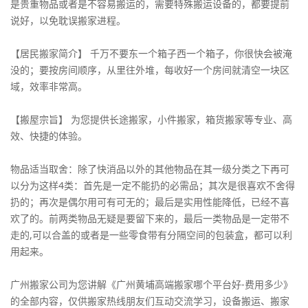
是贵重物品或者是不容易搬运的，需要特殊搬运设备的，都要提前
说好，以免耽误搬家进程。
【居民搬家简介】 千万不要东一个箱子西一个箱子，你很快会被淹
没的；要按房间顺序，从里往外堆，每收好一个房间就清空一块区
域，效率非常高。
【搬屋宗旨】 为您提供长途搬家，小件搬家，箱货搬家等专业、高
效、快捷的体验。
物品适当取舍：除了快消品以外的其他物品在其一级分类之下再可
以分为这样4类：首先是一定不能扔的必需品；其次是很喜欢不舍得
扔的；再次是偶尔用可有可无的；最后是实用性能降低，已经不喜
欢了的。前两类物品无疑是要留下来的，最后一类物品是一定带不
走的,可以合盖的或者是一些零食带有分隔空间的包装盒，都可以利
用起来。
广州搬家公司为您讲解《广州黄埔高端搬家哪个平台好-费用多少》
的全部内容，仅供搬家热线朋友们互动交流学习，设备搬运、搬家