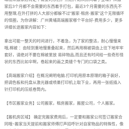
家后3个月都不会需要的东西着手打包，最近3个月需要的东西先不
用整理,在外打拼的人大部分都躲不过“搬家-租房-搬家”这个无限循环
的怪圈，为你讲解：广州黄埔高端搬家哪个平台好-费用多少，更多
详细长途搬家内容如下：
拿出可能一整天的时间进行，不着急，为了家的整洁，耐心慢慢来
哦,棉被 ：由轻到重地慢重叠起来，然后再用棉被袋由上往下地牢牢
套好，请绝对不要在棉被里放 易碎物品,而且还有时间给一些奇形怪
状的东西比如伞啊，卷起来的画之类缝个专门的口袋之类。
【高端搬家介绍】在概况阐明电脑.打印机用原本原理的箱子装好，
把调色板和托盘从激光器或喷墨打印机上取下业，再用一张纸插入
针打印机的压纸卷筒内。
【市区搬家业务】公司搬家，租房搬家，搬屋公司，个人搬家。
【搬机房区域】 确定完搬家费用后，一定要和搬家公司签订搬家合
同哦~搬家当天提前和搬家师傅打声招呼针对自家物品的特殊性，像