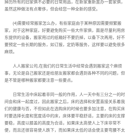
掉历所有的旧家俱不必要的日常用品，在新家重新置办一套家俱，
虽然这种做法有点奢侈，但会经您一种全新的感受。
(4)需要经常搬家怎么办，有些家庭由于某种原因需要频繁搬
家，对于这种家庭，好要避免购买一些大件家俱，面是尽量利用房
东提供的设备，搬家用过的纸箱好不要扔掉，以备下次再用，好不
要预定一些长期的服务，如订报，定奶等服务，这样要以避免很多
麻烦。
人人搬家公司,在我们的日常生活中经常会遇到搬家这个麻烦
事，无论是自己搬家还是给朋友搬家都会遇到各种不同的问题，但
是不管是哪种搬家都要注意一些要点。
日常生活中床起着非同一般的作用，人一天中有三分之一的时
间会和床一起度过，因此搬家之后，床的选择和安置直接关系着我
们的健康与否，不但如此在选购床的时候也要多加注意，在购买床
时要选择长度和宽度适中的床，床体要平稳舒适，主要的床的支撑
要稳，高度以膝盖的高度为合适，如果床太高使人上下床非常不
便，而且还很容易使人跌下，而如果床太低的话会使主要弯腰不太