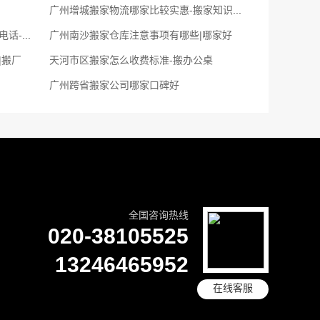
广州增城搬家物流哪家比较实惠-搬家知识分享
广州搬家公司,附近的拉货小货车联系电话-长短途搬家公司电话
广州南沙搬家仓库注意事项有哪些|哪家好
|搬厂
天河市区搬家怎么收费标准-搬办公桌
广州跨省搬家公司哪家口碑好
全国咨询热线
020-38105525
13246465952
在线客服