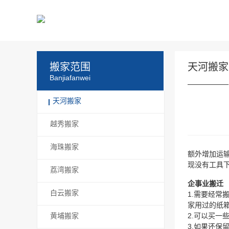
搬家范围
天河搬家
Banjiafanwei
天河搬家
越秀搬家
海珠搬家
额外增加运
现没有工具
荔湾搬家
企事业搬迁
白云搬家
1.需要经
家用过的纸
黄埔搬家
2.可以买
3.如果还