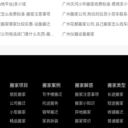
地平台|多少钱
广州天河小件搬家收费标准-费用多少
家怎么收费标准-搬家注意事项
货搬家哪家比较实惠-设备搬迁
广州花都搬家公司,自己搬家怎么找车
广州增城搬屋公司电话进门拿什么东西-搬办公桌
广州仪器设备搬家
搬家项目
搬家案例
搬家解惑
搬家类型
居民搬家
写字楼搬迁
搬家注意事项
长途搬家
公司搬迁
托运服务
搬家小知识
短途搬家
小型搬家
钢琴搬迁
异地搬家
商铺搬迁
精品搬家
家具拆装
搬家常识
普通搬家