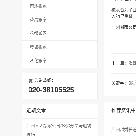
南沙搬家
梳妆台为了
入箱里重叠
番禺搬家
广州搬家公司
花都搬家
增城搬家
从化搬家
上一篇：
海
咨询热线：
搬
关键字：
020-38105525
推荐资讯中
近期文章
广州人人搬家公司/经验分享与避坑
广州越秀长途
技巧