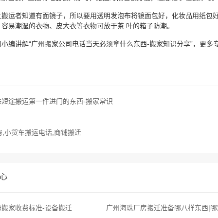
让搬运者知道有面镜子，所以要用透明发泡布将镜面包好，化妆品用纸包好
，容易潮湿的衣物、皮大衣等衣物可放于茶 叶的箱子防潮。
小编讲解“广州搬家公司电话当天必须拿什么东西-搬家知识分享”，更多
珠短途搬运第一件进门的东西-搬家常识
房,小货车搬运电话,商铺搬迁
心
搬家收费标准-设备搬迁
广州海珠厂房搬迁准备哪八样东西|哪