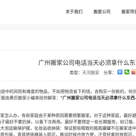
关于我们
搬屋公司
搬家项
广州搬家公司电话当天必须拿什么东
类型：
天河搬家
分享：
输途中的风险和难度的物品，不如用物流省下的钱，去购买一份新的，何乐
下面由黄历搬家小编来给你解答：
“广州搬家公司电话当天必须拿什么东西
常搬家怎么办，有些家庭由于某种原因需要频繁搬家。对于这种家庭，最好
箱子最好不要扔掉，以备下次再用。最好不要预定一些长期服务，如订报
一些大泡运输保护膜，化妆品收纳袋：保证那些精致的瓶瓶罐罐不在搬家途
保留原包装，直接将电器装入即可，搬运时候也很方便，注意轻拿轻放即可