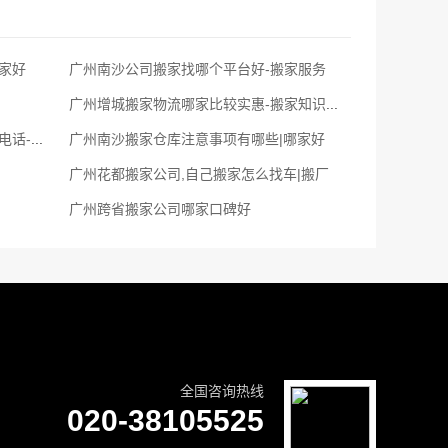
家好
广州南沙公司搬家找哪个平台好-搬家服务
广州增城搬家物流哪家比较实惠-搬家知识分享
广州搬家公司,附近的拉货小货车联系电话-长短途搬家公司电话
广州南沙搬家仓库注意事项有哪些|哪家好
广州花都搬家公司,自己搬家怎么找车|搬厂
广州跨省搬家公司哪家口碑好
全国咨询热线
020-38105525