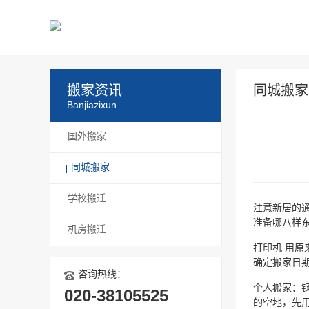
搬家资讯
同城搬家
Banjiazixun
国外搬家
同城搬家
学校搬迁
注意新居的
准备哪八样
机房搬迁
打印机 用
确定搬家日
咨询热线：
个人搬家：
020-38105525
的空地，先