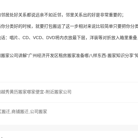
和邻居处好关系都说远亲不如近邻，邻里关系出的好是非常重要的；
当你分类好的时候，就要打包搬运了这一步相对来说比较简单只要把你分
话：唱片、CD、VCD、DVD将内衣放最下层，洋装等对折放入箱里重
州搬家公司讲解“广州经济开发区租房搬家准备哪八样东西-搬家知识分享”
州越秀黄历搬家哪家便宜-附近搬家公司
区搬迁,商铺搬迁,公司搬家