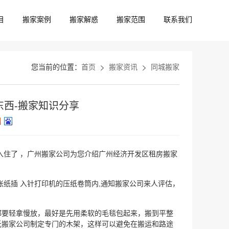
目
搬家案例
搬家解惑
搬家范围
联系我们
您当前的位置：
首页
搬家资讯
同城搬家
西-搬家知识分享
入住了 ，广州搬家公司为您介绍广州经济开发区租房搬家
纸插 入针打印机的压纸卷筒内,通知搬家公司来人评估，
都要轻拿慢放，最好是先用柔软的毛毯包起来，搬到平整
托搬家公司制定专门的木架，这样可以避免在搬运和路途