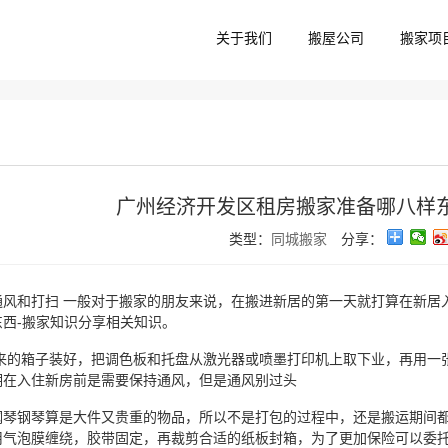
关于我们
搬屋公司
搬家项
广州经济开发区租房搬家准备哪八样东
类型：
同城搬家
分享：
通风和打扫 一般对于搬家的朋友来说，在搬进新居的第一天就打算在新居
东西-搬家知识分享相关知识。
原来的箱子装好，把调色板和托盘从激光器或喷墨打印机上取下业，再用一张
期在入住新房前是需要保持通风，但是通风别过头
钢琴钢琴算是大件又贵重的物品，所以不是打包的过程中，还是搬运期间
用气泡膜缠绕，胶带固定，再裁剪合适的纸板封箱，为了更加保险可以委