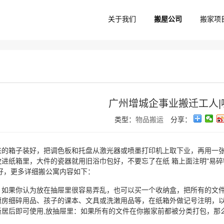
关于我们
搬屋公司
搬家项
广州增城企事业搬迁工人|
类型：
物品搬运
分享：
来的箱子装好，把调色板和托盘从激光器或喷墨打印机上取下业，再用一张纸
放进纸箱里，大件的瓷器就用旧浴巾包好，不要忘了在纸 箱上面注明"易碎
好，更多详细搬公寓内容如下：
：如果你认为放在抽屉里很容易弄乱，也可以买一个收纳盒，把所有的文件
厨房细碎用品、孩子的课本、文具或洗潄用品等，在纸箱外做记号注明，
新居后即可使用,放抽屉里：如果所有的文件在你搬家前都被分类打包，那