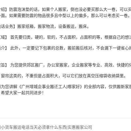
介绍】防震泡沫垫的话，如果个人搬家，倒也没必要买那么大一卷，可以
外面。如果需要防震的物品很多且中型以上的偏多，那么可以考虑买一卷
电话业务】搬家纸箱，搬家物流，设备搬运，搬床。
区域】 首先要归类，硬的，软的，不占面积，占面积的等，根据自己的想
简介】 此外，一定要记下包裹的总数，搬前搬后核对，不会漏下一键省心
宗旨】 为您提供郊区搬厂，办公室搬家，企业搬家等专业、高效、快捷的
、窗帘这类的，不重但是占面积大，可以它们放在真空压缩袋收纳袋里。
司为您讲解《广州增城企事业搬迁工人|哪家好》的全部内容，仅供搬新家
，希望大家一起共同进步！
州小货车搬运电话当天必须拿什么东西|实惠搬家公司