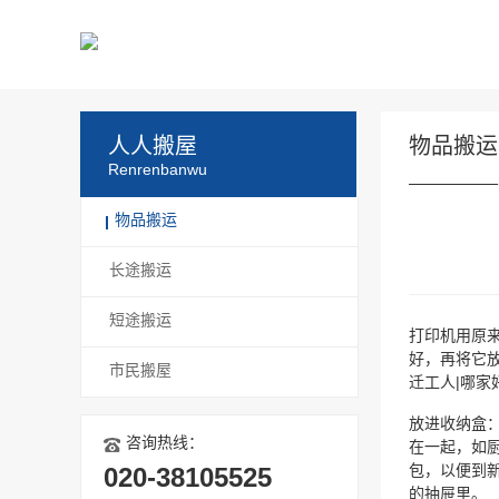
人人搬屋
物品搬运
Renrenbanwu
物品搬运
长途搬运
短途搬运
打印机用原
好，再将它
市民搬屋
迁工人|哪家
放进收纳盒
咨询热线：
在一起，如
020-38105525
包，以便到
的抽屉里。