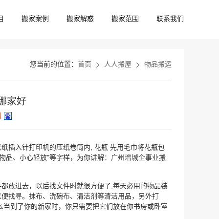
目
搬家案例
搬家解惑
搬家范围
联系我们
您当前的位置：
首页
人人搬屋
物品搬运
哪家好
插入针打印机的压纸卷筒内, 花瓶 先用毛巾将花瓶包
物品、小心轻放"等字样，为你讲解：广州增城企事业搬
都放进去，以后找文件时就很方便了,每天必用的物品装
以便找寻。抹布、洗碗布、清洁剂等清洁用品，另外打
么当到了你的新家时，你只需要把它们放在你书房或卧室