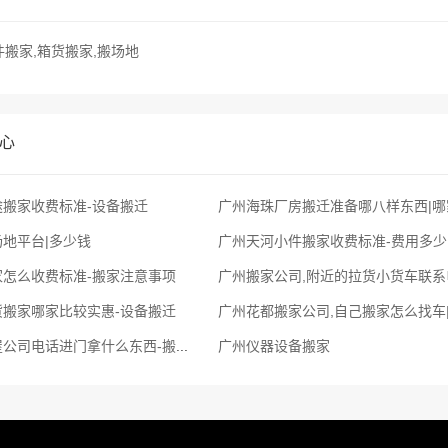
件搬家,箱货搬家,搬场地
心
搬家收费标准-设备搬迁
广州海珠厂房搬迁准备哪八样东西|哪
地平台|多少钱
广州天河小件搬家收费标准-费用多少
家怎么收费标准-搬家注意事项
货搬家哪家比较实惠-设备搬迁
广州花都搬家公司,自己搬家怎么找车
广州增城搬屋公司电话进门拿什么东西-搬办公桌
广州仪器设备搬家