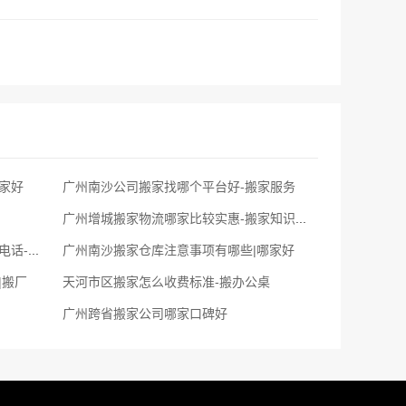
家好
广州南沙公司搬家找哪个平台好-搬家服务
广州增城搬家物流哪家比较实惠-搬家知识分享
广州搬家公司,附近的拉货小货车联系电话-长短途搬家公司电话
广州南沙搬家仓库注意事项有哪些|哪家好
|搬厂
天河市区搬家怎么收费标准-搬办公桌
广州跨省搬家公司哪家口碑好