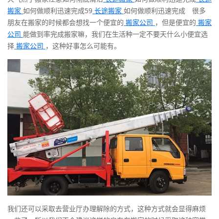
搬家
如何做顺利迅速完成59
长途搬家
如何做顺利迅速完成 很多
朋友在搬家的时候都会想找一个便宜的
搬家公司
，但是便宜的
搬家
公司
能做到率完成搬家嘛，我们在生活种一定不要天什么小便宜选
择
搬家公司
，这种好事怎么可能有。
我们还可以采取去营业厅办理解除的方式，这种方式就会显得麻烦